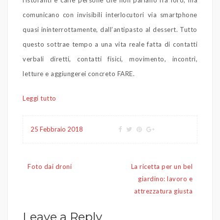
ristoranti e caffè persone che non parlano fra loro, ma
comunicano con invisibili interlocutori via smartphone
quasi ininterrottamente, dall’antipasto al dessert. Tutto
questo sottrae tempo a una vita reale fatta di contatti
verbali diretti, contatti fisici, movimento, incontri,
letture e aggiungerei concreto FARE.
Leggi tutto
25 Febbraio 2018
Navigazione
Foto dai droni
La ricetta per un bel
articoli
giardino: lavoro e
attrezzatura giusta
Leave a Reply