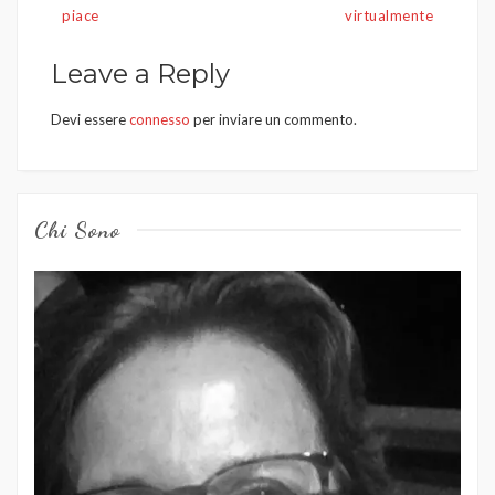
articoli
piace
virtualmente
Leave a Reply
Devi essere
connesso
per inviare un commento.
Chi Sono