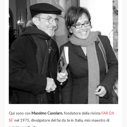
Qui sono con
Massimo Casolaro
, fondatore della rivista
FAR DA
SE’
nel 1975, divulgatore del fai da te in Italia, mio maestro di