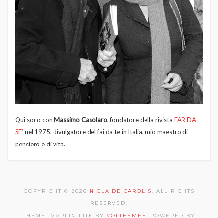
Qui sono con
Massimo Casolaro
, fondatore della rivista
FAR DA
SE’
nel 1975, divulgatore del fai da te in Italia, mio maestro di
pensiero e di vita.
COPYRIGHT © 2026
NICLA DE CAROLIS
. ALL RIGHTS
RESERVED.
THEME: MARLIN-LITE BY
VOLTHEMES
. POWERED BY