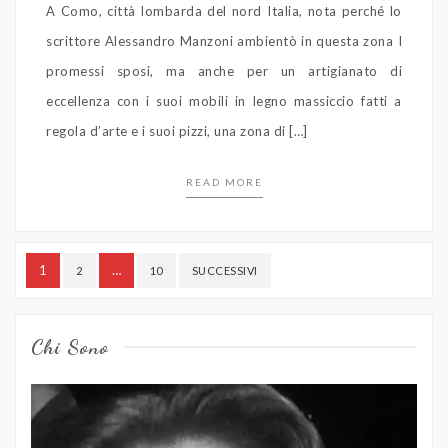
A Como, città lombarda del nord Italia, nota perché lo
scrittore Alessandro Manzoni ambientò in questa zona I
promessi sposi, ma anche per un artigianato di
eccellenza con i suoi mobili in legno massiccio fatti a
regola d’arte e i suoi pizzi, una zona di […]
READ MORE
Paginazione
1
…
2
10
SUCCESSIVI
degli
articoli
Chi Sono