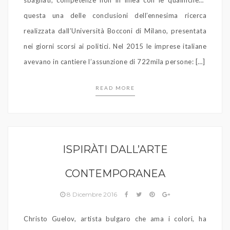
sbagliati, competenze non in linea con le qualifiche…”
questa una delle conclusioni dell’ennesima ricerca
realizzata dall’Università Bocconi di Milano, presentata
nei giorni scorsi ai politici. Nel 2015 le imprese italiane
avevano in cantiere l’assunzione di 722mila persone: […]
READ MORE
ISPIRÀTI DALL’ARTE
CONTEMPORANEA
8 Dicembre 2016
Christo Guelov, artista bulgaro che ama i colori, ha