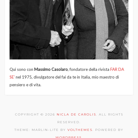
Qui sono con
Massimo Casolaro
, fondatore della rivista
FAR DA
SE’
nel 1975, divulgatore del fai da te in Italia, mio maestro di
pensiero e di vita.
COPYRIGHT © 2026
NICLA DE CAROLIS
. ALL RIGHTS
RESERVED.
THEME: MARLIN-LITE BY
VOLTHEMES
. POWERED BY
WORDPRESS
.